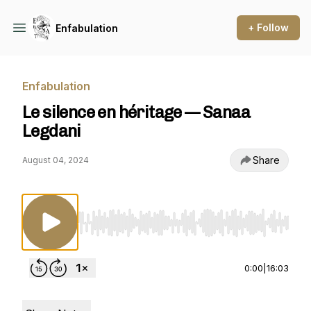
+ Follow
Enfabulation
Enfabulation
Le silence en héritage — Sanaa
Legdani
Share
August 04, 2024
Use Left/Right to seek, Home/End to jump to st
0:00
|
16:03